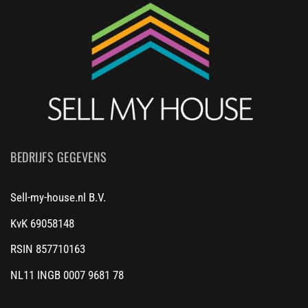
BEDRIJFS GEGEVENS
Sell-my-house.nl B.V.
KvK 69058148
RSIN 857710163
NL11 INGB 0007 9681 78