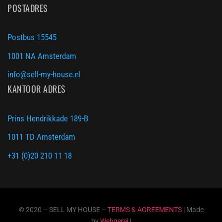
POSTADRES
Postbus 15545
1001 NA Amsterdam
info@sell-my-house.nl
KANTOOR ADRES
Prins Hendrikkade 189-B
1011 TD Amsterdam
+31 (0)20 210 11 18
© 2020 – SELL MY HOUSE –
TERMS & AGREEMENTS
| Made
by
Webgerei
|